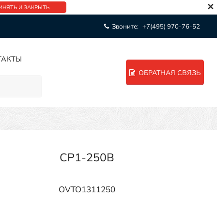
×
ИНЯТЬ И ЗАКРЫТЬ
Звоните:
+7(495) 970-76-52
ТАКТЫ
ОБРАТНАЯ СВЯЗЬ
CP1-250B
OVTO1311250