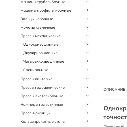
Машины трубогибочные
Машины профилегибочные
Вальцы ковочные
Молоты кузнечные
Прессы механические
Однокривошипные
Двухкривошипные
Четырехкривошипные
Специальные
Прессы винтовые
Прессы гидравлические
ОПИСАНИЕ
Прессы листогибочные
Ножницы гильотинные
Однокр
Пресс-ножницы
точност
Кольцепрокатные станы
Открытый к