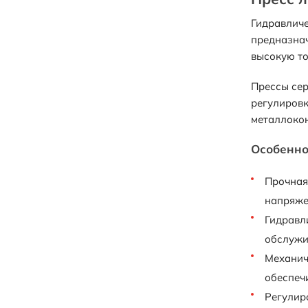
Гидравличе
предназнач
высокую то
Прессы сер
регулировк
металлокон
Особенно
Прочная
напряже
Гидравл
обслужи
Механич
обеспеч
Регулиро