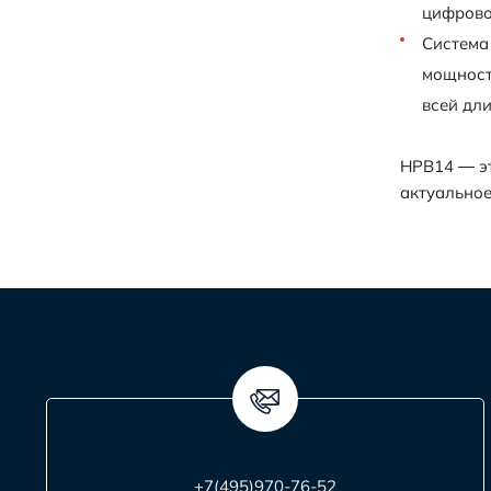
цифрово
Система
мощност
всей дли
HPB14 — эт
актуальное
+7(495)970-76-52