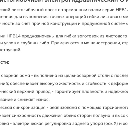
ский листогибочный пресс с торсионным валом серии HPB1
енная для выполнения точных операций гибки листового ме
чность за счёт прочной конструкции и продуманной системы
ии HPB14 предназначены для гибки заготовок из листовог
и углов и глубины гиба. Применяются в машиностроении, ст
струкций.
сти:
 сварная рама - выполнена из цельносварной стали с посл
ний; обеспечивает высокую жёсткость и стойкость к деформ
ический верхний привод - гарантирует плавность и надёжно
вание и снижает износ.
еская синхронизация - реализована с помощью торсионного 
ивает синхронность движения обеих сторон ползуна и высок
вка - электрическая регулировка заднего упора (ось X) и хо