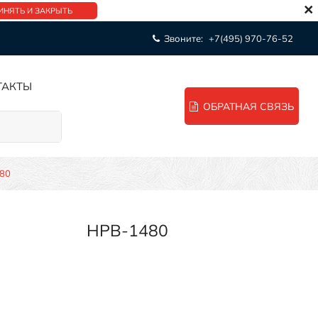
×
ИНЯТЬ И ЗАКРЫТЬ
Звоните:
+7(495) 970-76-52
ТАКТЫ
ОБРАТНАЯ СВЯЗЬ
80
HPB-1480