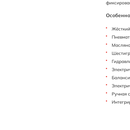
фиксирован
Особенно
Жёсткий 
Пневмат
Масляно
Шестигр
Гидравл
Электри
Баланси
Электрич
Ручная 
Интегри