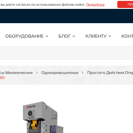
 вы даете согласие на использование файлов cookie.
Подробнее
ПР
ОБОРУДОВАНИЕ
БЛОГ
КЛИЕНТУ
КОН
сы Механические
Однокривошипные
Простого Действия От
-80