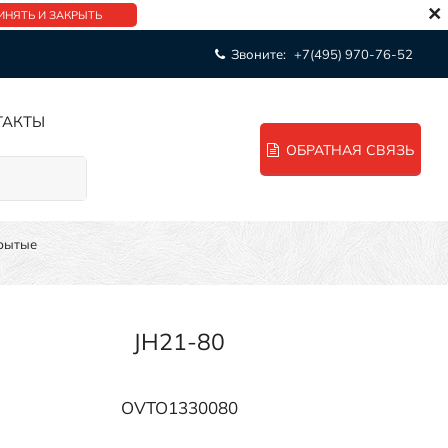
×
ИНЯТЬ И ЗАКРЫТЬ
Звоните:
+7(495) 970-76-52
ТАКТЫ
ОБРАТНАЯ СВЯЗЬ
крытые
JH21-80
OVTO1330080