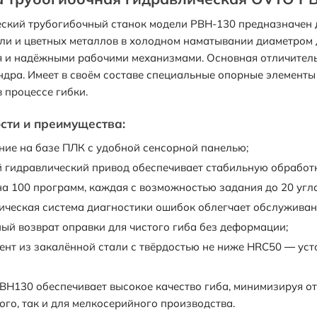
ский трубогибочный станок модели PBH-130 предназначен 
али и цветных металлов в холодном наматывании диаметром
 и надёжными рабочими механизмами. Основная отличительн
дра. Имеет в своём составе специальные опорные элементы
в процессе гибки.
сти и преимущества:
ние на базе ПЛК с удобной сенсорной панелью;
 гидравлический привод обеспечивает стабильную обработк
на 100 программ, каждая с возможностью задания до 20 угло
ическая система диагностики ошибок облегчает обслуживан
ый возврат оправки для чистого гиба без деформации;
ент из закалённой стали с твёрдостью не ниже HRC50 — уст
BH130 обеспечивает высокое качество гиба, минимизируя о
ого, так и для мелкосерийного производства.