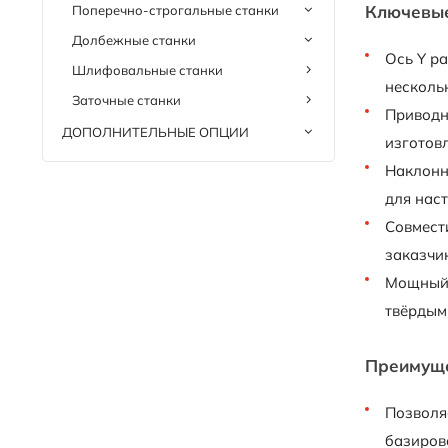
Ключевые
Поперечно-строгальные станки
Долбежные станки
Ось Y р
Шлифовальные станки
несколь
Заточные станки
Приводн
ДОПОЛНИТЕЛЬНЫЕ ОПЦИИ
изготовл
Наклонна
для нас
Совмест
заказчи
Мощный 
твёрдым
Преимуще
Позволя
базиров