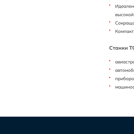
Идеален
высокой
Сокраща
Компакт
Станки T
авиастр
автомоби
приборо
машинос