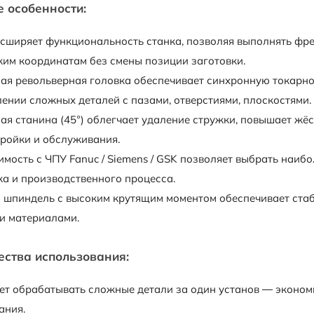
 особенности:
асширяет функциональность станка, позволяя выполнять фре
ким координатам без смены позиции заготовки.
ая револьверная головка обеспечивает синхронную токарно
ении сложных деталей с пазами, отверстиями, плоскостями.
я станина (45°) облегчает удаление стружки, повышает жёс
тройки и обслуживания.
имость с ЧПУ Fanuc / Siemens / GSK позволяет выбрать наиб
ка и производственного процесса.
шпиндель с высоким крутящим моментом обеспечивает стаби
и материалами.
ства использования:
ет обрабатывать сложные детали за один установ — эконом
ания.