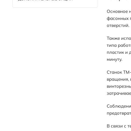
Основное н
фасонных п
отверстий.
Также испо
типа работ
пластик и 
минуту.
Станок TM
вращения, 
винторезны
затрачивае
Соблюдение
предотврат
В связи с 