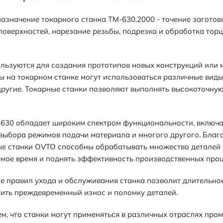
азначение токарного станка TM-630.2000 - точение заготов
оверхностей, нарезание резьбы, подрезка и обработка торц
льзуются для создания прототипов новых конструкций или
ы на токарном станке могут использоваться различные виды м
другие. Токарные станки позволяют выполнять высокоточную
-630 обладает широким спектром функциональности, включ
выбора режимов подачи материала и многого другого. Благ
е станки OVTO способны обрабатывать множество деталей за
мое время и поднять эффективность производственных проц
 правил ухода и обслуживания станка позволит длительное
ить преждевременный износ и поломку деталей.
тем, что станки могут применяться в различных отраслях п