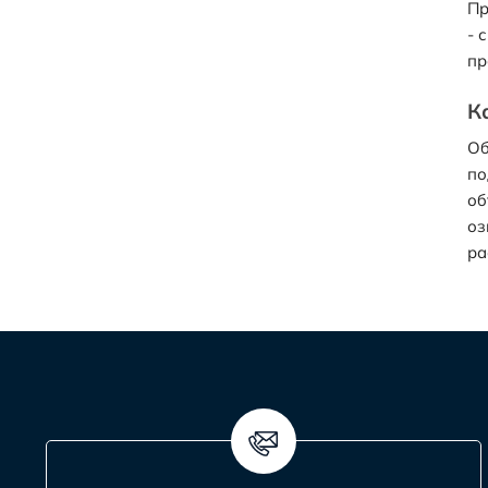
Пр
- 
пр
К
Об
по
об
оз
ра