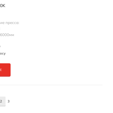
00K
ие пресса:
Н
 6000мм
з
росу
Е
2
3