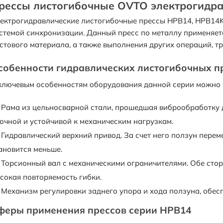
рессы листогибочные OVTO электрогидр
ектрогидравлические листогибочные прессы HPB14, HPB14
стемой синхронизации. Данный пресс по металлу применяетс
стового материала, а также выполнения других операций, т
собенности гидравлических листогибочных п
ключевым особенностям оборудования данной серии можно 
Рама из цельносварной стали, прошедшая виброобработку 
очной и устойчивой к механическим нагрузкам.
Гидравлический верхний привод. За счет него ползун перем
ановится меньше.
Торсионный вал с механическими ограничителями. Обе стор
сокая повторяемость гибки.
Механизм регулировки заднего упора и хода ползуна, обе
феры применения прессов серии HPB14