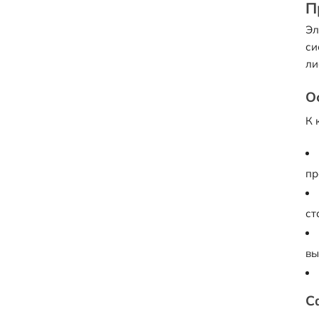
П
Эл
си
ли
О
К 
пр
ст
вы
С