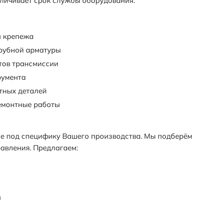
личивает срок службы оборудования.
й крепежа
трубной арматуры
тов трансмиссии
румента
тных деталей
ремонтные работы
ые под специфику Вашего производства. Мы подберём
авления. Предлагаем:
и