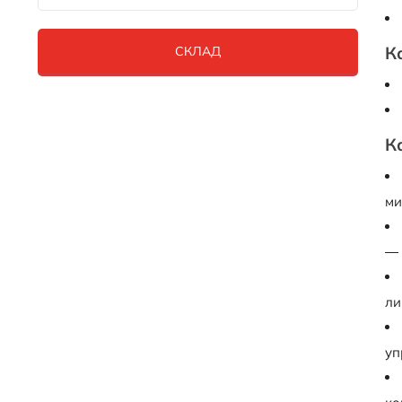
К
СКЛАД
К
ми
— 
ли
уп