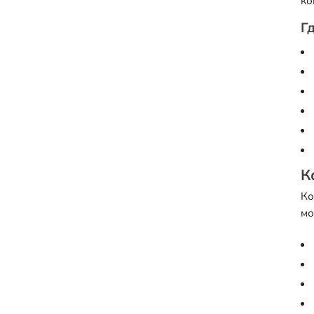
ко
Г
К
Ко
мо