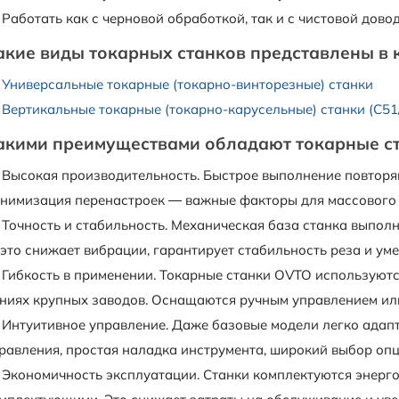
Работать как с черновой обработкой, так и с чистовой до
акие виды токарных станков представлены в к
Универсальные токарные (токарно-винторезные) станки
Вертикальные токарные (токарно-карусельные) станки (C51
акими преимуществами обладают токарные с
Высокая производительность. Быстрое выполнение повторя
нимизация перенастроек — важные факторы для массового 
Точность и стабильность. Механическая база станка выпол
это снижает вибрации, гарантирует стабильность реза и ум
Гибкость в применении. Токарные станки OVTO используются
ниях крупных заводов. Оснащаются ручным управлением или
Интуитивное управление. Даже базовые модели легко адап
равления, простая наладка инструмента, широкий выбор опц
Экономичность эксплуатации. Станки комплектуются энер